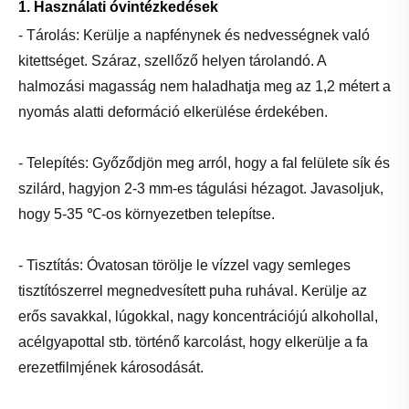
1. Használati óvintézkedések
- Tárolás: Kerülje a napfénynek és nedvességnek való
kitettséget. Száraz, szellőző helyen tárolandó. A
halmozási magasság nem haladhatja meg az 1,2 métert a
nyomás alatti deformáció elkerülése érdekében.
- Telepítés: Győződjön meg arról, hogy a fal felülete sík és
szilárd, hagyjon 2-3 mm-es tágulási hézagot. Javasoljuk,
hogy 5-35 ℃-os környezetben telepítse.
- Tisztítás: Óvatosan törölje le vízzel vagy semleges
tisztítószerrel megnedvesített puha ruhával. Kerülje az
erős savakkal, lúgokkal, nagy koncentrációjú alkohollal,
acélgyapottal stb. történő karcolást, hogy elkerülje a fa
erezetfilmjének károsodását.