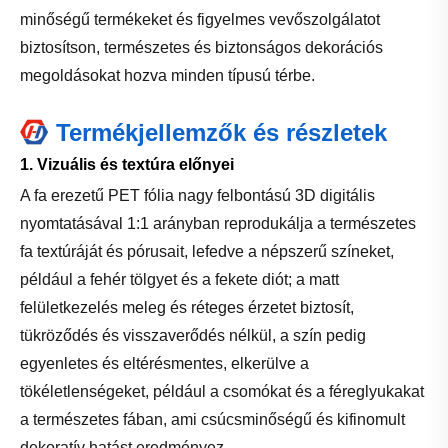
minőségű termékeket és figyelmes vevőszolgálatot
biztosítson, természetes és biztonságos dekorációs
megoldásokat hozva minden típusú térbe.
Termékjellemzők és részletek
1. Vizuális és textúra előnyei
A fa erezetű PET fólia nagy felbontású 3D digitális
nyomtatásával 1:1 arányban reprodukálja a természetes
fa textúráját és pórusait, lefedve a népszerű színeket,
például a fehér tölgyet és a fekete diót; a matt
felületkezelés meleg és réteges érzetet biztosít,
tükröződés és visszaverődés nélkül, a szín pedig
egyenletes és eltérésmentes, elkerülve a
tökéletlenségeket, például a csomókat és a féreglyukakat
a természetes fában, ami csúcsminőségű és kifinomult
dekoratív hatást eredményez.