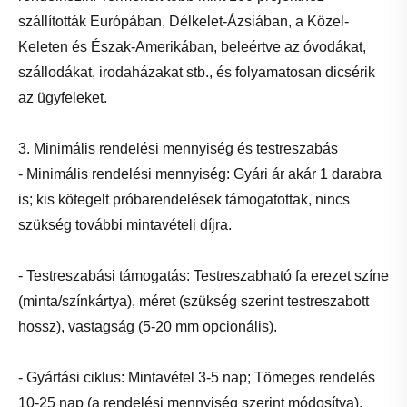
szállították Európában, Délkelet-Ázsiában, a Közel-
Keleten és Észak-Amerikában, beleértve az óvodákat,
szállodákat, irodaházakat stb., és folyamatosan dicsérik
az ügyfeleket.
3. Minimális rendelési mennyiség és testreszabás
- Minimális rendelési mennyiség: Gyári ár akár 1 darabra
is; kis kötegelt próbarendelések támogatottak, nincs
szükség további mintavételi díjra.
- Testreszabási támogatás: Testreszabható fa erezet színe
(minta/színkártya), méret (szükség szerint testreszabott
hossz), vastagság (5-20 mm opcionális).
- Gyártási ciklus: Mintavétel 3-5 nap; Tömeges rendelés
10-25 nap (a rendelési mennyiség szerint módosítva).