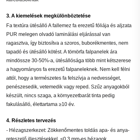
3. A kiemelések megkülönböztetése
Fa textúra ütésálló A fallemez fa erezetű fóliája és aljzata
PUR melegen olvadó laminálási eljárással van
ragasztva, így biztosítva a szoros, buborékmentes, nem
tapadó és ütésálló kötést. A tömörfa falpanelek ára
mindössze 30-50%-a, ütésállósága több mint kétszerese
a hagyományos fa erezetű falpaneleknek. Nem kell félni
attól, hogy a természetes fa felszívja a nedvességet,
penészesedik, vetemedik vagy reped. Szűz anyagokból
készült, nincs szaga, a környezetbarát tinta pedig
fakulásálló, élettartama ≥10 év.
4. Részletes tervezés
- Hézagszerkezet: Zökkenőmentes toldás apa- és anya-
reteszelő illesztésekkel, ≤0,3 mm-es hézagok,