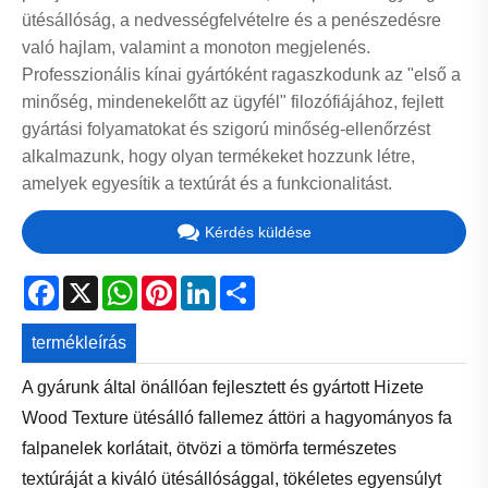
ütésállóság, a nedvességfelvételre és a penészedésre
való hajlam, valamint a monoton megjelenés.
Professzionális kínai gyártóként ragaszkodunk az "első a
minőség, mindenekelőtt az ügyfél" filozófiájához, fejlett
gyártási folyamatokat és szigorú minőség-ellenőrzést
alkalmazunk, hogy olyan termékeket hozzunk létre,
amelyek egyesítik a textúrát és a funkcionalitást.
Kérdés küldése
Facebook
X
WhatsApp
Pinterest
LinkedIn
Share
termékleírás
A gyárunk által önállóan fejlesztett és gyártott Hizete
Wood Texture ütésálló fallemez áttöri a hagyományos fa
falpanelek korlátait, ötvözi a tömörfa természetes
textúráját a kiváló ütésállósággal, tökéletes egyensúlyt