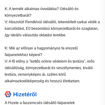
K: A termék alkalmas óvodákba? Ütésálló és
környezetbarát?
V: Abszolút! Rendkívül ütésálló, lekerekített sarkai védik a
karcolódást, E0 besorolású környezetbarát és szagtalan,
így ideális választás oktatási terekbe.
K: Mik az előnyei a hagyományos fa erezetű
falpanelekhez képest?
V: A fő előny a "kettős online védelem és textúra", erős
ütésállóság, környezetbarát és veszélymentes, kiváló
textúra, versenyképes ár, széles körű
alkalmazkodóképesség és hosszú élettartam.
Hizetéről
A Hizete a faszemcsés ütésálló falpanelek