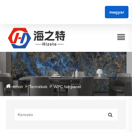
magyar
itthon
Termékek
WPC fali panel