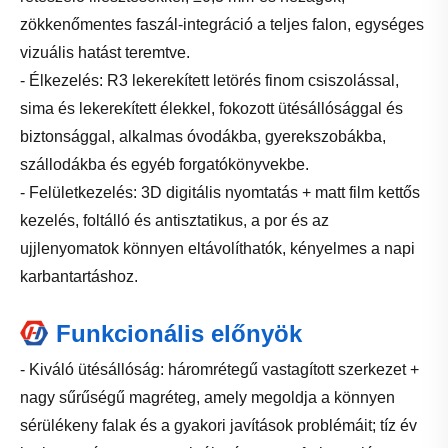
zökkenőmentes faszál-integráció a teljes falon, egységes
vizuális hatást teremtve.
- Élkezelés: R3 lekerekített letörés finom csiszolással,
sima és lekerekített élekkel, fokozott ütésállósággal és
biztonsággal, alkalmas óvodákba, gyerekszobákba,
szállodákba és egyéb forgatókönyvekbe.
- Felületkezelés: 3D digitális nyomtatás + matt film kettős
kezelés, foltálló és antisztatikus, a por és az
ujjlenyomatok könnyen eltávolíthatók, kényelmes a napi
karbantartáshoz.
Funkcionális előnyök
- Kiváló ütésállóság: háromrétegű vastagított szerkezet +
nagy sűrűségű magréteg, amely megoldja a könnyen
sérülékeny falak és a gyakori javítások problémáit; tíz év