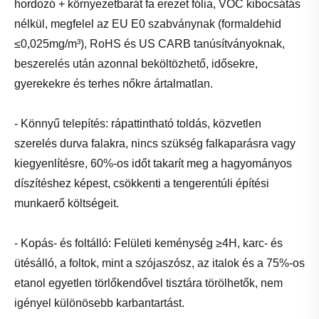
hordozó + környezetbarát fa erezet fólia, VOC kibocsátás
nélkül, megfelel az EU E0 szabványnak (formaldehid
≤0,025mg/m³), RoHS és US CARB tanúsítványoknak,
beszerelés után azonnal beköltözhető, idősekre,
gyerekekre és terhes nőkre ártalmatlan.
- Könnyű telepítés: rápattintható toldás, közvetlen
szerelés durva falakra, nincs szükség falkaparásra vagy
kiegyenlítésre, 60%-os időt takarít meg a hagyományos
díszítéshez képest, csökkenti a tengerentúli építési
munkaerő költségeit.
- Kopás- és foltálló: Felületi keménység ≥4H, karc- és
ütésálló, a foltok, mint a szójaszósz, az italok és a 75%-os
etanol egyetlen törlőkendővel tisztára törölhetők, nem
igényel különösebb karbantartást.