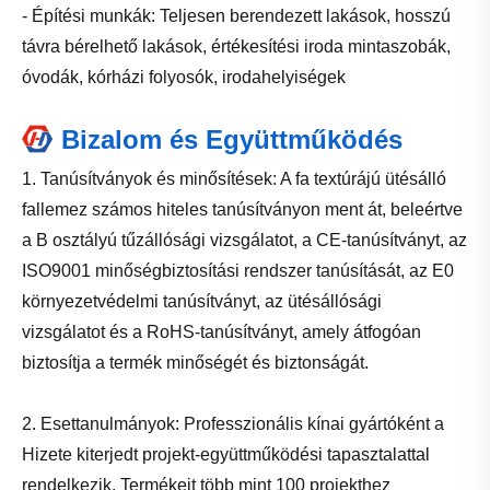
- Építési munkák: Teljesen berendezett lakások, hosszú
távra bérelhető lakások, értékesítési iroda mintaszobák,
óvodák, kórházi folyosók, irodahelyiségek
Bizalom és Együttműködés
1. Tanúsítványok és minősítések: A fa textúrájú ütésálló
fallemez számos hiteles tanúsítványon ment át, beleértve
a B osztályú tűzállósági vizsgálatot, a CE-tanúsítványt, az
ISO9001 minőségbiztosítási rendszer tanúsítását, az E0
környezetvédelmi tanúsítványt, az ütésállósági
vizsgálatot és a RoHS-tanúsítványt, amely átfogóan
biztosítja a termék minőségét és biztonságát.
2. Esettanulmányok: Professzionális kínai gyártóként a
Hizete kiterjedt projekt-együttműködési tapasztalattal
rendelkezik. Termékeit több mint 100 projekthez