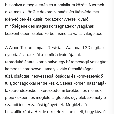
biztosítva a megjelenés és a praktikum között. A termék
alkalmas különféle dekoratív hatást és ütésvédelmet
igénylő bel- és kültéri forgatókönyvekre, kiváló
minőségének és magas költséghatékonyságának
köszönhetően széles körben ismertté vált a világpiacon.
A Wood Texture Impact Resistant Wallboard 3D digitális
nyomtatást használ a tömörfa textúrájának
reprodukálására, kombinálva egy háromrétegű vastagított
kompozit hordozóval, amely kiváló ütésállósággal,
tűzállósággal, nedvességállósággal és környezetvédő
tulajdonságokkal rendelkezik. Széles körben használják
lakberendezésben, kereskedelmi terekben és mérnöki
projektekben, és megfelel a globális ügyfelek személyre
szabott testreszabási igényeinek. Megbízható
beszállítóként a Hizete elkötelezett amellett, hogy kiváló