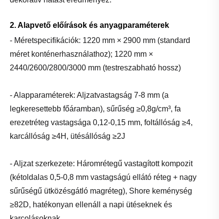
2. Alapvető előírások és anyagparaméterek
- Méretspecifikációk: 1220 mm × 2900 mm (standard
méret konténerhasználathoz); 1220 mm ×
2440/2600/2800/3000 mm (testreszabható hossz)
- Alapparaméterek: Aljzatvastagság 7-8 mm (a
legkeresettebb főáramban), sűrűség ≥0,8g/cm³, fa
erezetréteg vastagsága 0,12-0,15 mm, foltállóság ≥4,
karcállóság ≥4H, ütésállóság ≥2J
- Aljzat szerkezete: Háromrétegű vastagított kompozit
(kétoldalas 0,5-0,8 mm vastagságú ellátó réteg + nagy
sűrűségű ütközésgátló magréteg), Shore keménység
≥82D, hatékonyan ellenáll a napi ütéseknek és
karcolásoknak