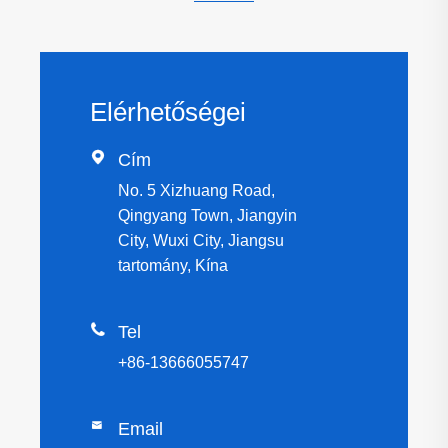
Elérhetőségei

Cím
No. 5 Xizhuang Road,
Qingyang Town, Jiangyin
City, Wuxi City, Jiangsu
tartomány, Kína

Tel
+86-13666055747

Email