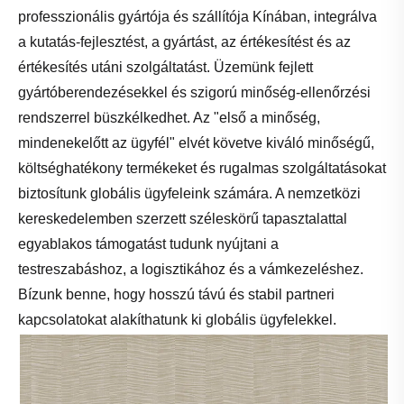
professzionális gyártója és szállítója Kínában, integrálva
a kutatás-fejlesztést, a gyártást, az értékesítést és az
értékesítés utáni szolgáltatást. Üzemünk fejlett
gyártóberendezésekkel és szigorú minőség-ellenőrzési
rendszerrel büszkélkedhet. Az "első a minőség,
mindenekelőtt az ügyfél" elvét követve kiváló minőségű,
költséghatékony termékeket és rugalmas szolgáltatásokat
biztosítunk globális ügyfeleink számára. A nemzetközi
kereskedelemben szerzett széleskörű tapasztalattal
egyablakos támogatást tudunk nyújtani a
testreszabáshoz, a logisztikához és a vámkezeléshez.
Bízunk benne, hogy hosszú távú és stabil partneri
kapcsolatokat alakíthatunk ki globális ügyfelekkel.