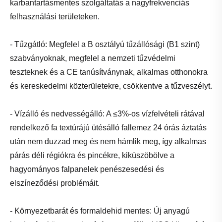
karbantartásmentes szolgáltatás a nagyfrekvenciás
felhasználási területeken.
- Tűzgátló: Megfelel a B osztályú tűzállósági (B1 szint)
szabványoknak, megfelel a nemzeti tűzvédelmi
teszteknek és a CE tanúsítványnak, alkalmas otthonokra
és kereskedelmi közterületekre, csökkentve a tűzveszélyt.
- Vízálló és nedvességálló: A ≤3%-os vízfelvételi rátával
rendelkező fa textúrájú ütésálló fallemez 24 órás áztatás
után nem duzzad meg és nem hámlik meg, így alkalmas
párás déli régiókra és pincékre, kiküszöbölve a
hagyományos falpanelek penészesedési és
elszíneződési problémáit.
- Környezetbarát és formaldehid mentes: Új anyagú