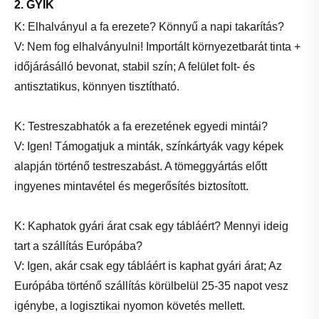
2. GYIK
K: Elhalványul a fa erezete? Könnyű a napi takarítás?
V: Nem fog elhalványulni! Importált környezetbarát tinta +
időjárásálló bevonat, stabil szín; A felület folt- és
antisztatikus, könnyen tisztítható.
K: Testreszabhatók a fa erezetének egyedi mintái?
V: Igen! Támogatjuk a minták, színkártyák vagy képek
alapján történő testreszabást. A tömeggyártás előtt
ingyenes mintavétel és megerősítés biztosított.
K: Kaphatok gyári árat csak egy tábláért? Mennyi ideig
tart a szállítás Európába?
V: Igen, akár csak egy tábláért is kaphat gyári árat; Az
Európába történő szállítás körülbelül 25-35 napot vesz
igénybe, a logisztikai nyomon követés mellett.