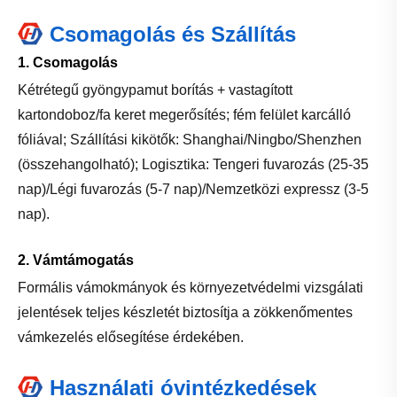
Csomagolás és Szállítás
1. Csomagolás
Kétrétegű gyöngypamut borítás + vastagított
kartondoboz/fa keret megerősítés; fém felület karcálló
fóliával; Szállítási kikötők: Shanghai/Ningbo/Shenzhen
(összehangolható); Logisztika: Tengeri fuvarozás (25-35
nap)/Légi fuvarozás (5-7 nap)/Nemzetközi expressz (3-5
nap).
2. Vámtámogatás
Formális vámokmányok és környezetvédelmi vizsgálati
jelentések teljes készletét biztosítja a zökkenőmentes
vámkezelés elősegítése érdekében.
Használati óvintézkedések