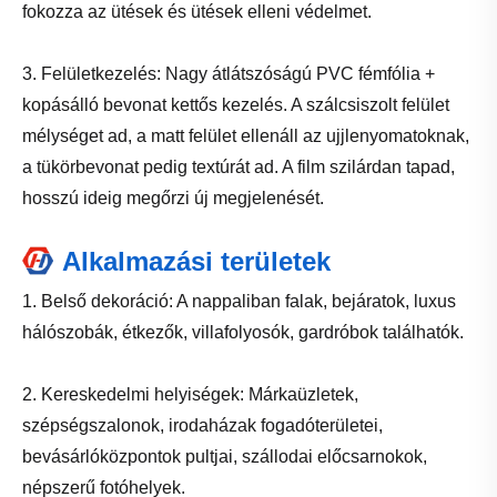
fokozza az ütések és ütések elleni védelmet.
3. Felületkezelés: Nagy átlátszóságú PVC fémfólia +
kopásálló bevonat kettős kezelés. A szálcsiszolt felület
mélységet ad, a matt felület ellenáll az ujjlenyomatoknak,
a tükörbevonat pedig textúrát ad. A film szilárdan tapad,
hosszú ideig megőrzi új megjelenését.
Alkalmazási területek
1. Belső dekoráció: A nappaliban falak, bejáratok, luxus
hálószobák, étkezők, villafolyosók, gardróbok találhatók.
2. Kereskedelmi helyiségek: Márkaüzletek,
szépségszalonok, irodaházak fogadóterületei,
bevásárlóközpontok pultjai, szállodai előcsarnokok,
népszerű fotóhelyek.