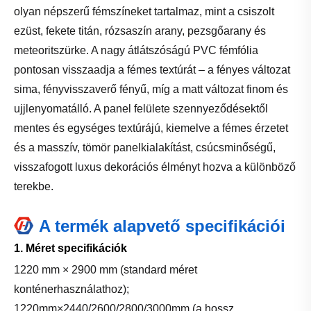
olyan népszerű fémszíneket tartalmaz, mint a csiszolt
ezüst, fekete titán, rózsaszín arany, pezsgőarany és
meteoritszürke. A nagy átlátszóságú PVC fémfólia
pontosan visszaadja a fémes textúrát – a fényes változat
sima, fényvisszaverő fényű, míg a matt változat finom és
ujjlenyomatálló. A panel felülete szennyeződésektől
mentes és egységes textúrájú, kiemelve a fémes érzetet
és a masszív, tömör panelkialakítást, csúcsminőségű,
visszafogott luxus dekorációs élményt hozva a különböző
terekbe.
A termék alapvető specifikációi
1. Méret specifikációk
1220 mm × 2900 mm (standard méret
konténerhasználathoz);
1220mm×2440/2600/2800/3000mm (a hossz