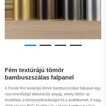
Fém textúrájú tömör
bambuszszálas falpanel
A Hizete fém textúrájú tömör bambuszszálas falpanel egy
csúcsminőségű dekorációs anyag, amely ötvözi az
esztétikát, a környezetbarátságot és a praktikumot. A nagy
átlátszóságú PVC fémfólia és a tömör bambuszszálas