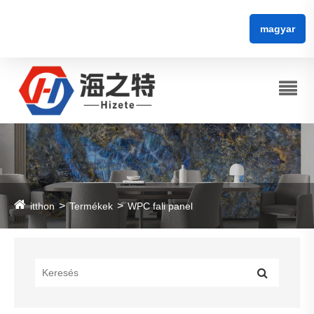
magyar
itthon
Termékek
WPC fali panel