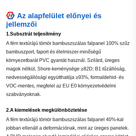
Az alapfelület előnyei és
jellemzői
1.Subsztrát teljesítmény
A fém textúrájú tömör bambuszszálas falpanel 100% szűz
bambuszport, faport és élelmiszer-minőségű
környezetbarát PVC gyantát használ. Szilárd, üreges
magok nélkül, Shore-keménysége ≥82D; B1 tűzállóság,
nedvességállósági együtthatója ≥93%, formaldehid- és
VOC-mentes, megfelel az EU E0 környezetvédelmi
szabványoknak.
2.A kiemelések megkülönböztetése
A fém textúrájú tömör bambuszszálas falpanel 40%-kal
jobban ellenáll a deformációnak, mint az üreges panelek.