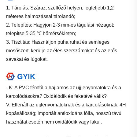
1. Tárolás: Száraz, szellőző helyen, legfeljebb 1,2
méteres halmozással tárolandó;
2. Telepítés: Hagyjon 2-3 mm-es tágulási hézagot;
telepítse 5-35 ℃ hőmérsékleten;
3. Tisztítás: Használjon puha ruhát és semleges
mosószert; kerülje az éles szerszámokat és az erős
savakat és lúgokat.
GYIK
- K: A PVC fémfólia hajlamos az ujjlenyomatokra és a
karcolódásokra? Oxidálódik és feketévé válik?
V: Ellenáll az ujjlenyomatoknak és a karcolásoknak, 4H
kopásállóság; importált antioxidáns fólia, hosszú távú
használat esetén nem oxidálódik vagy fakul.