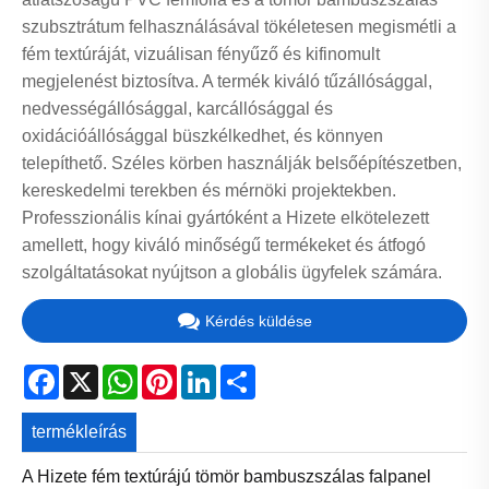
szubsztrátum felhasználásával tökéletesen megismétli a
fém textúráját, vizuálisan fényűző és kifinomult
megjelenést biztosítva. A termék kiváló tűzállósággal,
nedvességállósággal, karcállósággal és
oxidációállósággal büszkélkedhet, és könnyen
telepíthető. Széles körben használják belsőépítészetben,
kereskedelmi terekben és mérnöki projektekben.
Professzionális kínai gyártóként a Hizete elkötelezett
amellett, hogy kiváló minőségű termékeket és átfogó
szolgáltatásokat nyújtson a globális ügyfelek számára.
Kérdés küldése
Facebook
X
WhatsApp
Pinterest
LinkedIn
Share
termékleírás
A Hizete fém textúrájú tömör bambuszszálas falpanel