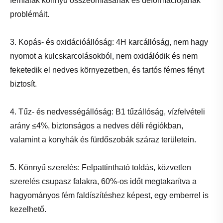
fémfalak könnyű összeomlásának és deformációjának
problémáit.
3. Kopás- és oxidációállóság: 4H karcállóság, nem hagy
nyomot a kulcskarcolásokból, nem oxidálódik és nem
feketedik el nedves környezetben, és tartós fémes fényt
biztosít.
4. Tűz- és nedvességállóság: B1 tűzállóság, vízfelvételi
arány ≤4%, biztonságos a nedves déli régiókban,
valamint a konyhák és fürdőszobák száraz területein.
5. Könnyű szerelés: Felpattintható toldás, közvetlen
szerelés csupasz falakra, 60%-os időt megtakarítva a
hagyományos fém faldíszítéshez képest, egy emberrel is
kezelhető.