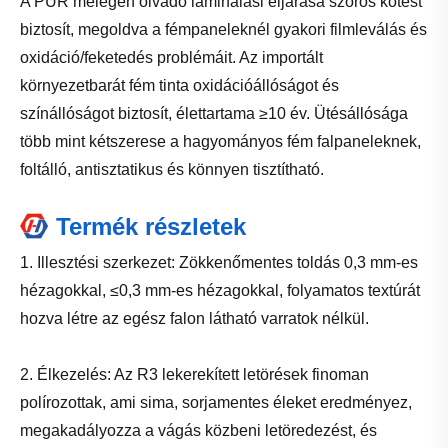
A PUR melegen olvadó laminálási eljárása szoros kötést
biztosít, megoldva a fémpaneleknél gyakori filmleválás és
oxidáció/feketedés problémáit. Az importált
környezetbarát fém tinta oxidációállóságot és
színállóságot biztosít, élettartama ≥10 év. Ütésállósága
több mint kétszerese a hagyományos fém falpaneleknek,
foltálló, antisztatikus és könnyen tisztítható.
Termék részletek
1. Illesztési szerkezet: Zökkenőmentes toldás 0,3 mm-es
hézagokkal, ≤0,3 mm-es hézagokkal, folyamatos textúrát
hozva létre az egész falon látható varratok nélkül.
2. Élkezelés: Az R3 lekerekített letörések finoman
polírozottak, ami sima, sorjamentes éleket eredményez,
megakadályozza a vágás közbeni letöredezést, és