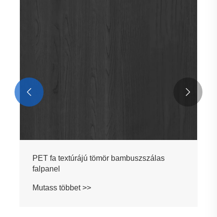


PET fa textúrájú tömör bambuszszálas
falpanel
Mutass többet >>