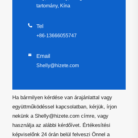
tartomány, Kína

Tel
+86-13666055747

Email
Shelly@hizete.com
Ha bármilyen kérdése van árajánlattal vagy
együttműködéssel kapcsolatban, kérjük, írjon
nekünk a Shelly@hizete.com címre, vagy
használja az alábbi kérdőívet. Értékesítési
képviselőnk 24 órán belül felveszi Önnel a