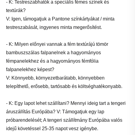
- K: Testreszabhatók a speciális fémes színek és
textúrák?
V: Igen, támogatjuk a Pantone színkártyákat / minta
testreszabását, ingyenes minta megerősítést.
- K: Milyen előnyei vannak a fém textúrájú tömör
bambuszszálas falpanelnek a hagyományos
fémpanelekhez és a hagyományos fémfólia
falpanelekhez képest?
V: Könnyebb, környezetbarátabb, könnyebben
telepíthető, erősebb, tartósabb és költséghatékonyabb.
- K: Egy lapot lehet szállítani? Mennyi ideig tart a tengeri
áruszállítás Európába? V: Támogatjuk egy lap
próbarendelését; A tengeri szállítmány Európába valós
idejű követéssel 25-35 napot vesz igénybe.