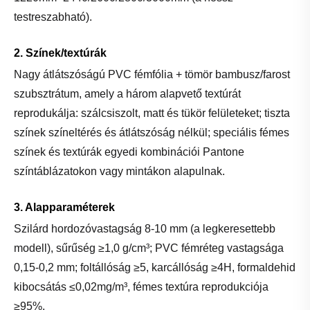
testreszabható).
2. Színek/textúrák
Nagy átlátszóságú PVC fémfólia + tömör bambusz/farost
szubsztrátum, amely a három alapvető textúrát
reprodukálja: szálcsiszolt, matt és tükör felületeket; tiszta
színek színeltérés és átlátszóság nélkül; speciális fémes
színek és textúrák egyedi kombinációi Pantone
színtáblázatokon vagy mintákon alapulnak.
3. Alapparaméterek
Szilárd hordozóvastagság 8-10 mm (a legkeresettebb
modell), sűrűség ≥1,0 ​​g/cm³; PVC fémréteg vastagsága
0,15-0,2 mm; foltállóság ≥5, karcállóság ≥4H, formaldehid
kibocsátás ≤0,02mg/m³, fémes textúra reprodukciója
≥95%.