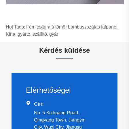
Hot Tags: Fém textúrájú tömör bambuszszálas falpanel,
Kína, gyártó, szállító, gyár
Kérdés küldése
Elérhetőségei

Cím
No. 5 Xizhuang Road,
Qingyang Town, Jiangyin
City, Wuxi City, Jiangsu