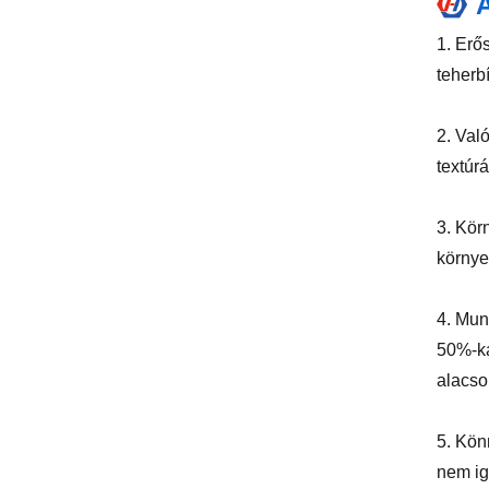
A
1. Erő
teherb
2. Val
textúr
3. Kör
környe
4. Mun
50%-ka
alacso
5. Könn
nem ig