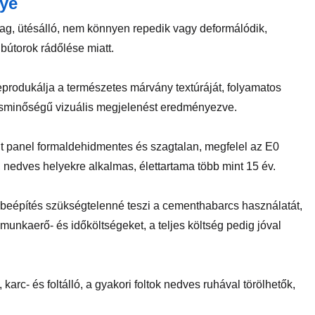
nye
yag, ütésálló, nem könnyen repedik vagy deformálódik,
bútorok rádőlése miatt.
eprodukálja a természetes márvány textúráját, folyamatos
úcsminőségű vizuális megjelenést eredményezve.
olt panel formaldehidmentes és szagtalan, megfelel az E0
 nedves helyekre alkalmas, élettartama több mint 15 év.
s beépítés szükségtelenné teszi a cementhabarcs használatát,
munkaerő- és időköltségeket, a teljes költség pedig jóval
, karc- és foltálló, a gyakori foltok nedves ruhával törölhetők,