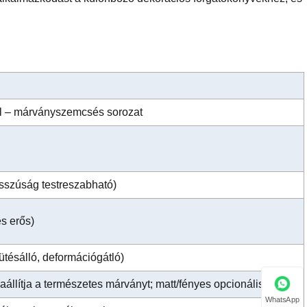
el – márványszemcsés sorozat
szúság testreszabható)
és erős)
 ütésálló, deformációgátló)
zaállítja a természetes márványt; matt/fényes opcionális)
WhatsApp