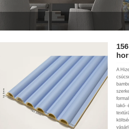
156
hor
A Hize
csúcs
bambus
szerke
forma
lakó- 
textúr
költsé
vásárl