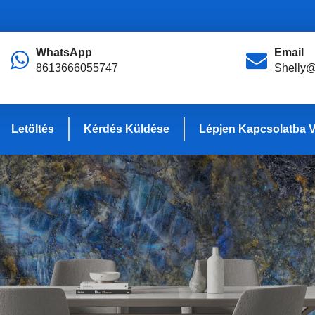
WhatsApp
Email
8613666055747
Shelly@
Letöltés
Kérdés Küldése
Lépjen Kapcsolatba 