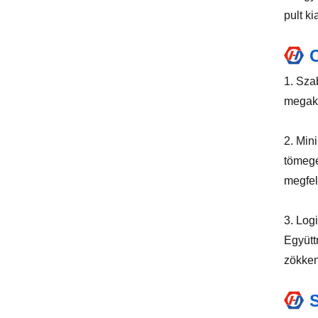
pult ki
1. Sza
megaka
2. Min
tömege
megfel
3. Log
Együtt
zökken
S