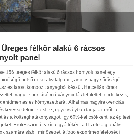
 Üreges félkör alakú 6 rácsos
nyolt panel
te 156 üreges félkör alakú 6 rácsos hornyolt panel egy
minőségű belső dekoratív falpanel, amely nagy sűrűségű
z és farost kompozit anyagból készül. Hétcellás tömör
zettel, nagy felbontású márványmintás felülettel rendelkezik,
ldehidmentes és környezetbarát. Alkalmas nagyfrekvenciás
és kereskedelmi terekhez, egyensúlyban tartja az erőt, a
át és a költséghatékonyságot, így 60%-kal csökkenti az építési
geket. Professzionális kínai gyártóként a Hizete a globális
ók számára stabil minőséget, átfogó exportmegfelelőségi