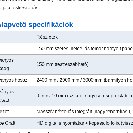
tja a testreszabást.
lapvető specifikációk
Részletek
l
150 mm széles, hétcellás tömör hornyolt pan
ványos
150 mm (testreszabható)
sség
ányos hossz
2400 mm / 2900 mm / 3000 mm (bármilyen hos
ványos
9 mm / 10 mm (szilárd, nagy sűrűségű, stabil 
gság
ezet
Masszív hétcellás integrált (nagy teherbírású,
ce Craft
HD digitális nyomtatás + kopásálló fólia (viss