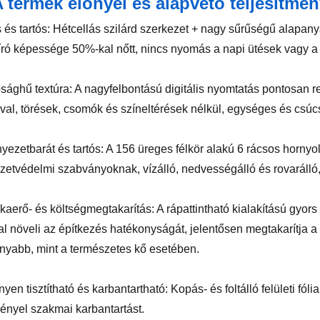
 termék előnyei és alapvető teljesítmé
s és tartós: Hétcellás szilárd szerkezet + nagy sűrűségű alapan
író képessége 50%-kal nőtt, nincs nyomás a napi ütések vagy a 
ósághű textúra: A nagyfelbontású digitális nyomtatás pontosan r
ával, törések, csomók és színeltérések nélkül, egységes és cs
nyezetbarát és tartós: A 156 üreges félkör alakú 6 rácsos horny
zetvédelmi szabványoknak, vízálló, nedvességálló és rovarálló,
kaerő- és költségmegtakarítás: A rápattintható kialakítású gyor
l növeli az építkezés hatékonyságát, jelentősen megtakarítja a 
nyabb, mint a természetes kő esetében.
yen tisztítható és karbantartható: Kopás- és foltálló felületi fólia
ényel szakmai karbantartást.