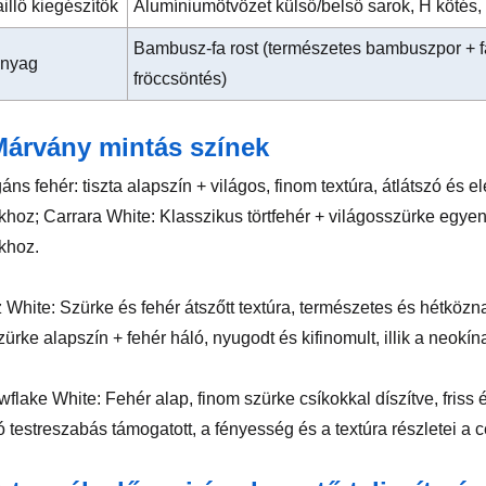
illő kiegészítők
Alumíniumötvözet külső/belső sarok, H kötés,
Bambusz-fa rost (természetes bambuszpor + f
anyag
fröccsöntés)
Márvány mintás színek
gáns fehér: tiszta alapszín + világos, finom textúra, átlátszó é
okhoz; Carrara White: Klasszikus törtfehér + világosszürke egye
okhoz.
z White: Szürke és fehér átszőtt textúra, természetes és hétközna
ürke alapszín + fehér háló, nyugodt és kifinomult, illik a neokín
wflake White: Fehér alap, finom szürke csíkokkal díszítve, friss
ó testreszabás támogatott, a fényesség és a textúra részletei a 