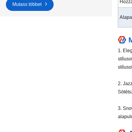
Hozzá
Mutass többet
Alap
1. Ele
stílus
stílus
2. Jaz
Sötétsz
3. Sno
alapul