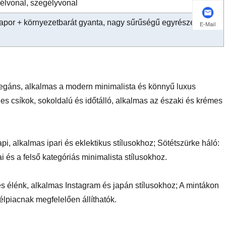
 élvonal, szegélyvonal
apor + környezetbarát gyanta, nagy sűrűségű egyrészes
E-Mail
s elegáns, alkalmas a modern minimalista és könnyű luxus
nes csíkok, sokoldalú és időtálló, alkalmas az északi és krémes
pi, alkalmas ipari és eklektikus stílusokhoz; Sötétszürke háló:
ai és a felső kategóriás minimalista stílusokhoz.
 és élénk, alkalmas Instagram és japán stílusokhoz; A mintákon
célpiacnak megfelelően állíthatók.