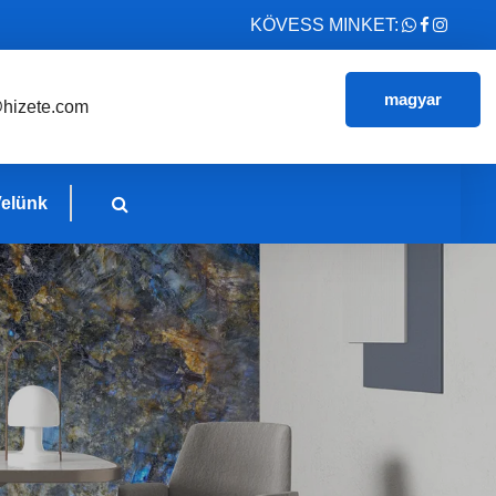
KÖVESS MINKET:
magyar
hizete.com
Velünk