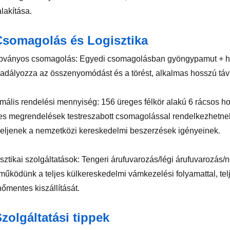
alakítása.
Csomagolás és Logisztika
bványos csomagolás: Egyedi csomagolásban gyöngypamut + hab 
dályozza az összenyomódást és a törést, alkalmas hosszú távú t
imális rendelési mennyiség: 156 üreges félkör alakú 6 rácsos ho
s megrendelések testreszabott csomagolással rendelkezhetnek
eljenek a nemzetközi kereskedelmi beszerzések igényeinek.
isztikai szolgáltatások: Tengeri árufuvarozás/légi árufuvarozás/
működünk a teljes külkereskedelmi vámkezelési folyamattal, tel
őmentes kiszállítását.
zolgáltatási tippek