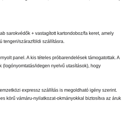
sarokvédők + vastagított kartondoboz/fa keret, amely
engeri/szárazföldi szállításra.
rnyolt panel. A kis tételes próbarendelések támogatottak. A
 (logónyomtatás/idegen nyelvű utasítások), hogy
nemzetközi expressz szállítás is megoldható igény szerint.
jes körű vámáru-nyilatkozat-okmányokkal biztosítva az áruk