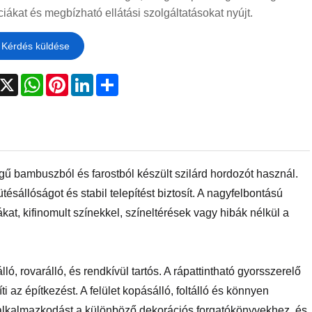
iákat és megbízható ellátási szolgáltatásokat nyújt.
Kérdés küldése
acebook
X
WhatsApp
Pinterest
LinkedIn
Share
gű bambuszból és farostból készült szilárd hordozót használ.
ésállóságot és stabil telepítést biztosít. A nagyfelbontású
at, kifinomult színekkel, színeltérések vagy hibák nélkül a
, rovarálló, és rendkívül tartós. A rápattintható gyorsszerelő
 az építkezést. A felület kopásálló, foltálló és könnyen
s alkalmazkodást a különböző dekorációs forgatókönyvekhez, és