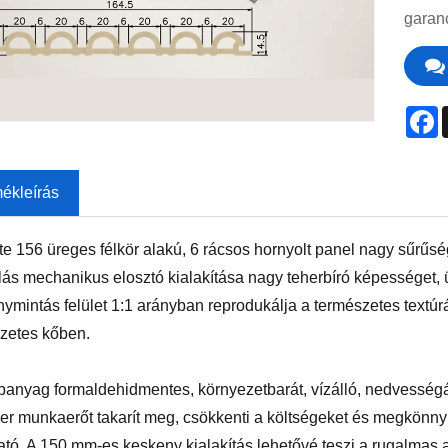
garanc
F
mékleírás
te 156 üreges félkör alakú, 6 rácsos hornyolt panel nagy sűrűsé
lás mechanikus elosztó kialakítása nagy teherbíró képességet, üt
ymintás felület 1:1 arányban reprodukálja a természetes textúrák
zetes kőben.
panyag formaldehidmentes, környezetbarát, vízálló, nedvességálló
er munkaerőt takarít meg, csökkenti a költségeket és megkönnyíti
tható. A 150 mm-es keskeny kialakítás lehetővé teszi a rugalma