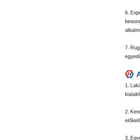
6. Exp
besoro
alkalm
7. Rug
egyedi
1. Lak
kialakí
2. Ker
előkel
3. Egy