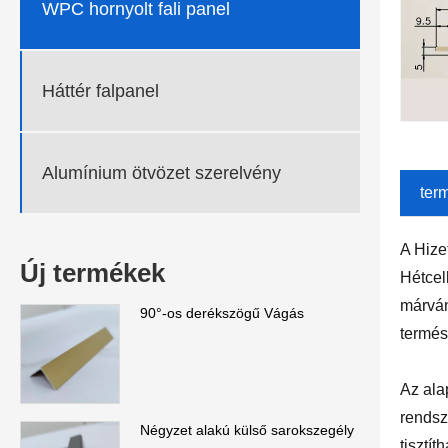
WPC hornyolt fali panel
Háttér falpanel
Alumínium ötvözet szerelvény
ter
A Hize
Új termékek
Hétcel
márván
90°-os derékszögű Vágás
termés
Az ala
rendsz
Négyzet alakú külső sarokszegély
tisztí