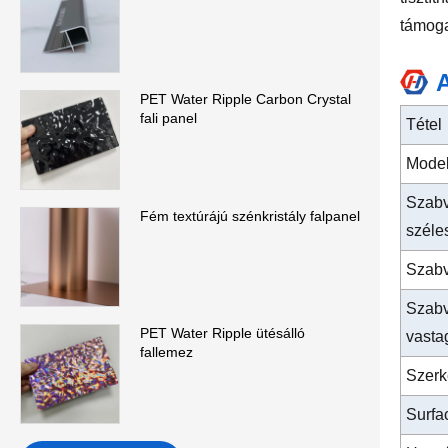
támoga
A
PET Water Ripple Carbon Crystal
fali panel
Tétel
Model
Szab
Fém textúrájú szénkristály falpanel
széle
Szabv
Szab
PET Water Ripple ütésálló
vasta
fallemez
Szerk
Surfa