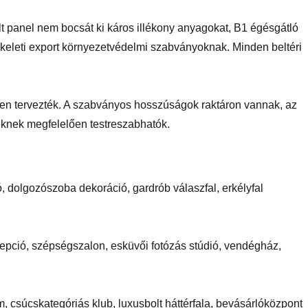
lt panel nem bocsát ki káros illékony anyagokat, B1 égésgátló
l-keleti export környezetvédelmi szabványoknak. Minden beltéri
en tervezték. A szabványos hosszúságok raktáron vannak, az
knek megfelelően testreszabhatók.
só, dolgozószoba dekoráció, gardrób válaszfal, erkélyfal
cepció, szépségszalon, esküvői fotózás stúdió, vendégház,
, csúcskategóriás klub, luxusbolt háttérfala, bevásárlóközpont