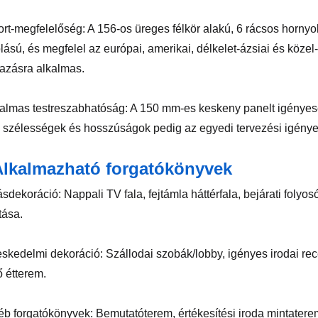
ort-megfelelőség: A 156-os üreges félkör alakú, 6 rácsos hornyo
lású, és megfelel az európai, amerikai, délkelet-ázsiai és köze
azásra alkalmas.
almas testreszabhatóság: A 150 mm-es keskeny panelt igényes
 szélességek és hosszúságok pedig az egyedi tervezési igénye
Alkalmazható forgatókönyvek
ásdekoráció: Nappali TV fala, fejtámla háttérfala, bejárati folyo
tása.
eskedelmi dekoráció: Szállodai szobák/lobby, igényes irodai re
ő étterem.
éb forgatókönyvek: Bemutatóterem, értékesítési iroda mintaterem